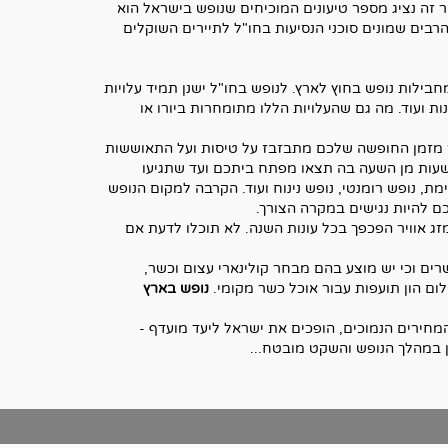
ר זה נציג מספר טיעונים המוכיחים שנופש בישראל הוא
בים שמונים סוכני הנסיעות בחו"ל לתיירים השוקלים
מחבילות נופש בחוץ לארץ. לנופש בחו"ל ישנן תמיד עלויות
נות ועוד. מה גם שהעלויות הללו מתומחרות ביורו או
ר מזמן החופשה שלכם מתבזבז על טיסות ועל התאוששות
 שעות מן השעה בה תצאו מפתח ביתכם ועד שתגיעו
, נופש רומנטי, נופש נינוח ועוד. הקרבה למקום הנופש
 להיות נגישים במקרה הצורך.
מזג אוויר הפכפך בכל עונות השנה. לא תוכלו לדעת אם
רים וכי יש מוצע בהם מבחר קולינארי עצום וכשר,
ום הון תועפות עבור אוכל כשר מקומי.
נופש בארץ
המחירים הנמוכים, הופכים את ישראל ליעד מועדף -
ון במהלך הנופש והשקט מובטח...