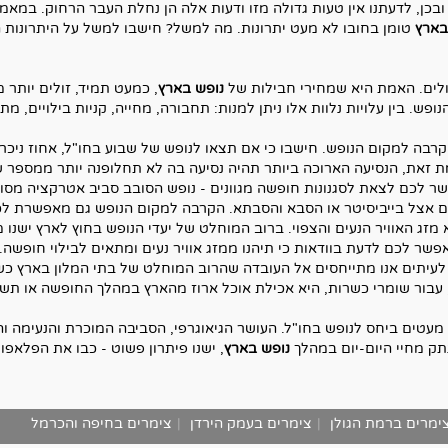
בכן, לדעתנו אין טעות גדולה מזו ודעות אלה הן נחלת העבר הרחוק. במאמ
בארץ
טומן בחובו לא מעט יתרונות. מה למשל? חישבו למשל על היתרונות הר
זולים. האמת היא שמחירי חבילות של
נופש בארץ
, כמעט תמיד, זולים יותר 
ש. בין עלויות נלוות אלו ניתן למנות: תחבורה, מחייה, קניות בילויים, מת
רבה למקום הנופש. חישבו כי אם תצאו לנופש של שבוע בחו"ל, אחוז ניכ
מת זאת, הנסיעה הארוכה ביותר תהיה נסיעה בה לא תחלופנה יותר ממספר
לכם לצאת לסגנונות חופשה מגוונים - נופש הסובב סביב אטרקציה מסוימת
ם אצל בייביסיטר או הסבא והסבתא. הקרבה למקום הנופש גם מאפשרת לכם
מזג האוויר הנעים והצפוי. ברוב המוחלט של יעדי הנופש בחוץ לארץ ישנו 
פשר לכם לדעת בוודאות כי תיהנו ממזג אוויר נעים ומתאים לבילוי חופשה.
. לעיתים אנו מתייחסים אל העובדה שהרוב המוחלט של בתי המלון בארץ כש
עבור שומרי כשרות, היא אכילת אוכל ארוז מהארץ במהלך החופשה או תשל
 מעטים ביחס לנופש בחו"ל. העושר הגיאוגרפי, הסביבה המוכרת והנעימה ו
תק מחיי היום-יום במהלך
נופש בארץ
, ישנו פיתרון פשוט - כבו את הפלאפ
ימרים ברמת הגולן
|
צימרים בעמק הירדן
|
צימרים בחיפה והכרמל