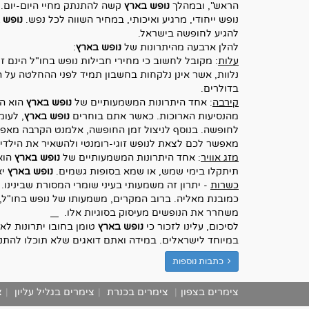
הראש", ובמהלך
נופש בארץ
קשה להתנתק מחיי היום-יום. ו
נופש ייחודי, מרגיע ואיכותי, במחיר השווה לכל נפש.
נופש 
להגיע לחופשה בישראל.
להלן ארבעה מהיתרונות של
נופש בארץ
:
עלות
: מקובל לחשוב כי מחירי חבילות נופש בחו"ל הינם 
נלוות, אשר אינן נלקחות בחשבון תמיד לפני ההחלטה על הנופ
בדולרים.
קירבה
: אחד היתרונות המשמעותיים של
נופש בארץ
הוא הק
מהנסיעות הארוכות. כאשר אתם בוחרים
נופש בארץ
, לעו
לחופשה. בנוסף לניצול זמן החופשה, אלמנט הקרבה מאפשר 
מאפשר לכם לצאת לנופש זוגי-רומנטי ולהשאיר את הילדי
מזג אוויר
: אחד היתרונות המשמעותיים של
נופש בארץ
הוא 
תיתקלו בימי שמש, או שמא בסופות גשמים.
נופש בארץ
יא
כשרות
- יתרון זה משמעותי בעיני שומרי המסורת שבינינו
כמובנת מאליה. ברוב המקרים, משמעותו של נופש בחו"ל, 
משחרר את הנופשים מעיסוק בסוגיות אלו.
לסיכום, עלינו לזכור כי
נופש בארץ
טומן בחובו יתרונות לא
במיוחד לישראלים. במידה ואתם דואגים שלא תוכלו להתנ
כתבות נוספות
צימרים בצפון
|
צימרים בכנרת
|
צימרים בגליל עליון
|
צ